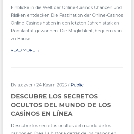
Einblicke in die Welt der Online-Casinos Chancen und
Risiken entdecken Die Faszination der Online-Casinos
Online-Casinos haben in den letzten Jahren stark an
Popularität gewonnen. Die Möglichkeit, bequem von
zu Hause
READ MORE →
By a.ozver / 24 Kasım 2025 /
Public
DESCUBRE LOS SECRETOS
OCULTOS DEL MUNDO DE LOS
CASINOS EN LÍNEA
Descubre los secretos ocultos del mundo de los
casinos en línea La historia detrás de los casinos en