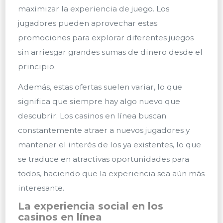
maximizar la experiencia de juego. Los
jugadores pueden aprovechar estas
promociones para explorar diferentes juegos
sin arriesgar grandes sumas de dinero desde el
principio.
Además, estas ofertas suelen variar, lo que
significa que siempre hay algo nuevo que
descubrir. Los casinos en línea buscan
constantemente atraer a nuevos jugadores y
mantener el interés de los ya existentes, lo que
se traduce en atractivas oportunidades para
todos, haciendo que la experiencia sea aún más
interesante.
La experiencia social en los
casinos en línea