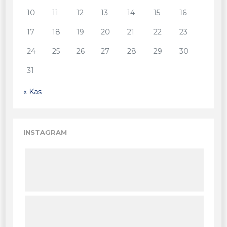
10
11
12
13
14
15
16
17
18
19
20
21
22
23
24
25
26
27
28
29
30
31
« Kas
INSTAGRAM