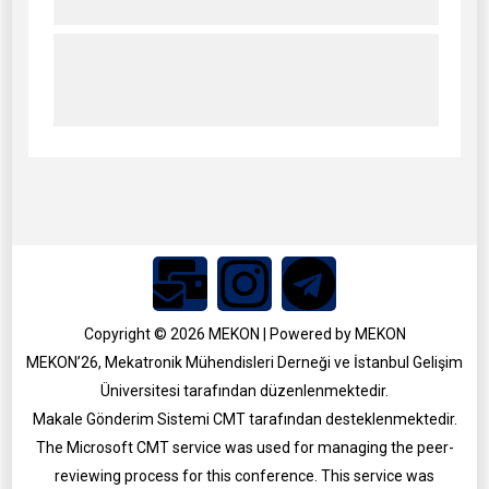
Copyright © 2026 MEKON | Powered by MEKON
MEKON’26, Mekatronik Mühendisleri Derneği ve İstanbul Gelişim
Üniversitesi tarafından düzenlenmektedir.
Makale Gönderim Sistemi CMT tarafından desteklenmektedir.
The Microsoft CMT service was used for managing the peer-
reviewing process for this conference. This service was