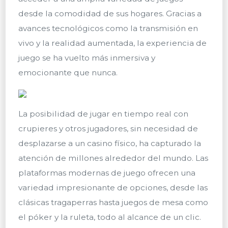
desde la comodidad de sus hogares. Gracias a
avances tecnológicos como la transmisión en
vivo y la realidad aumentada, la experiencia de
juego se ha vuelto más inmersiva y
emocionante que nunca.
La posibilidad de jugar en tiempo real con
crupieres y otros jugadores, sin necesidad de
desplazarse a un casino físico, ha capturado la
atención de millones alrededor del mundo. Las
plataformas modernas de juego ofrecen una
variedad impresionante de opciones, desde las
clásicas tragaperras hasta juegos de mesa como
el póker y la ruleta, todo al alcance de un clic.