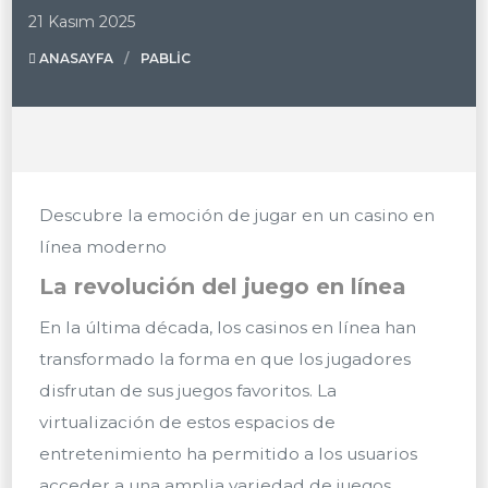
21 Kasım 2025
English
ANASAYFA
PABLIC
Descubre la emoción de jugar en un casino en
línea moderno
La revolución del juego en línea
En la última década, los casinos en línea han
transformado la forma en que los jugadores
disfrutan de sus juegos favoritos. La
virtualización de estos espacios de
entretenimiento ha permitido a los usuarios
acceder a una amplia variedad de juegos