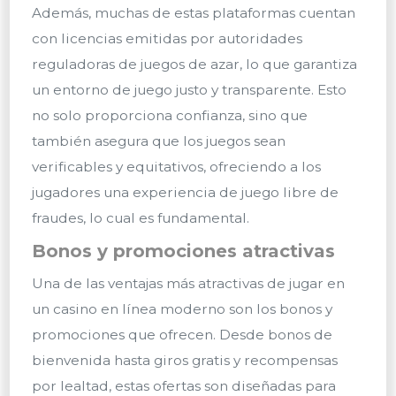
Además, muchas de estas plataformas cuentan
con licencias emitidas por autoridades
reguladoras de juegos de azar, lo que garantiza
un entorno de juego justo y transparente. Esto
no solo proporciona confianza, sino que
también asegura que los juegos sean
verificables y equitativos, ofreciendo a los
jugadores una experiencia de juego libre de
fraudes, lo cual es fundamental.
Bonos y promociones atractivas
Una de las ventajas más atractivas de jugar en
un casino en línea moderno son los bonos y
promociones que ofrecen. Desde bonos de
bienvenida hasta giros gratis y recompensas
por lealtad, estas ofertas son diseñadas para